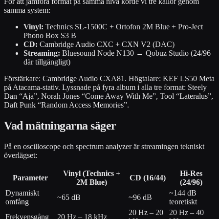
För att jämföra format på samma nivå körde vi tre källor genom
samma system:
Vinyl:
Technics SL-1500C + Ortofon 2M Blue + Pro-Ject
Phono Box S3 B
CD:
Cambridge Audio CXC + CXN V2 (DAC)
Streaming:
Bluesound Node N130 → Qobuz Studio (24/96
där tillgängligt)
Förstärkare: Cambridge Audio CXA81. Högtalare: KEF LS50 Meta
på Atacama-stativ. Lyssnade på fyra album i alla tre format: Steely
Dan “Aja”, Norah Jones “Come Away With Me”, Tool “Lateralus”,
Daft Punk “Random Access Memories”.
Vad mätningarna säger
På en oscilloscope och spectrum analyzer är streamingen tekniskt
överlägset:
Vinyl (Technics +
Hi-Res
Parameter
CD (16/44)
2M Blue)
(24/96)
Dynamiskt
~144 dB
~65 dB
~96 dB
omfång
teoretiskt
20 Hz – 20
20 Hz – 40
Frekvensgång
20 Hz – 18 kHz