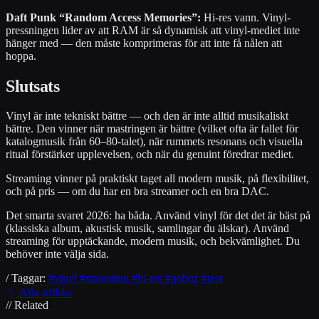
Daft Punk “Random Access Memories”:
Hi-res vann. Vinyl-
pressningen lider av att RAM är så dynamisk att vinyl-mediet inte
hänger med — den måste komprimeras för att inte få nålen att
hoppa.
Slutsats
Vinyl är inte tekniskt bättre — och den är inte alltid musikaliskt
bättre. Den vinner när mastringen är bättre (vilket ofta är fallet för
katalogmusik från 60–80-talet), när rummets resonans och visuella
ritual förstärker upplevelsen, och när du genuint föredrar mediet.
Streaming vinner på praktiskt taget all modern musik, på flexibilitet,
och på pris — om du har en bra streamer och en bra DAC.
Det smarta svaret 2026: ha båda. Använd vinyl för det det är bäst på
(klassiska album, akustisk musik, samlingar du älskar). Använd
streaming för upptäckande, modern musik, och bekvämlighet. Du
behöver inte välja sida.
/ Taggar:
#vinyl
#streaming
#hi-res
#qobuz
#test
Alla artiklar
// Related