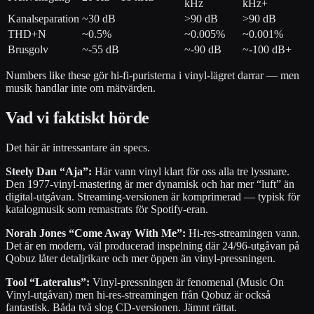
kHz
kHz+
Kanalseparation
~30 dB
>90 dB
>90 dB
THD+N
~0.5%
~0.005%
~0.001%
Brusgolv
~-55 dB
~-90 dB
~-100 dB+
Numbers like these gör hi-fi-puristerna i vinyl-lägret darrar — men
musik handlar inte om mätvärden.
Vad vi faktiskt hörde
Det här är intressantare än specs.
Steely Dan “Aja”:
Här vann vinyl klart för oss alla tre lyssnare.
Den 1977-vinyl-mastering är mer dynamisk och har mer “luft” än
digital-utgåvan. Streaming-versionen är komprimerad — typisk för
katalogmusik som remastrats för Spotify-eran.
Norah Jones “Come Away With Me”:
Hi-res-streamingen vann.
Det är en modern, väl producerad inspelning där 24/96-utgåvan på
Qobuz låter detaljrikare och mer öppen än vinyl-pressningen.
Tool “Lateralus”:
Vinyl-pressningen är fenomenal (Music On
Vinyl-utgåvan) men hi-res-streamingen från Qobuz är också
fantastisk. Båda två slog CD-versionen. Jämnt rättat.