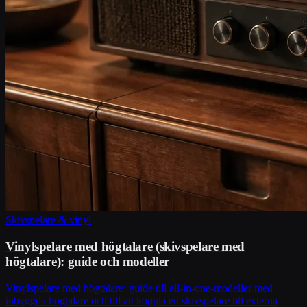
Skivspelare & vinyl
Vinylspelare med högtalare (skivspelare med
högtalare): guide och modeller
Vinylspelare med högtalare: guide till all-in-one-modeller med
inbyggda högtalare och till att koppla en skivspelare till externa