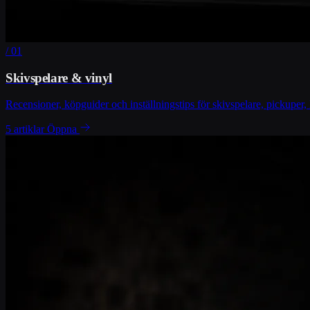
/ 01
Skivspelare & vinyl
Recensioner, köpguider och inställningstips för skivspelare, pickuper,
5 artiklar
Öppna