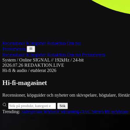
Recensioner
Kategorier
Redaktion
Om oss
Prenumerera
Recensioner
Kategorier
Redaktion
Om oss
Prenumerera
System / Online
SIGNAL // 192kHz / 24-bit
2026.07.26
REDAKTION.LIVE
Hi-fi & audio / etablerat 2026
Hi-fi-magasinet
Recensioner, köpguider och nyheter om skivspelare, högtalare, förstär
Sök
Trending:
Skivspelare
Hörlurar
Streaming-DAC
Stereo för nybörjare