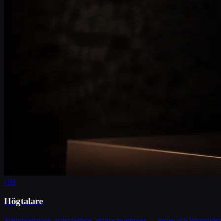
/ 02
Högtalare
Stativhögtalare, golvstående, aktiva monitorer — tester och köpguid