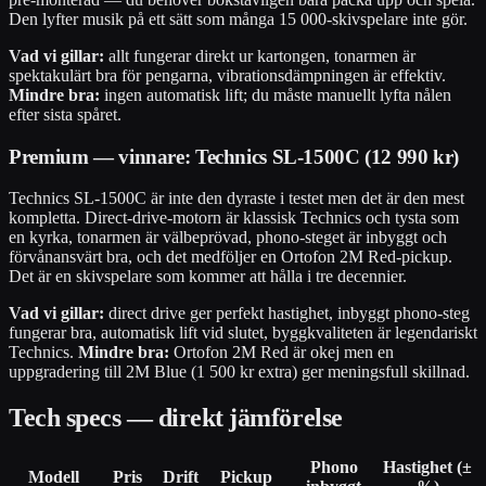
Den lyfter musik på ett sätt som många 15 000-skivspelare inte gör.
Vad vi gillar:
allt fungerar direkt ur kartongen, tonarmen är
spektakulärt bra för pengarna, vibrationsdämpningen är effektiv.
Mindre bra:
ingen automatisk lift; du måste manuellt lyfta nålen
efter sista spåret.
Premium — vinnare: Technics SL-1500C (12 990 kr)
Technics SL-1500C är inte den dyraste i testet men det är den mest
kompletta. Direct-drive-motorn är klassisk Technics och tysta som
en kyrka, tonarmen är välbeprövad, phono-steget är inbyggt och
förvånansvärt bra, och det medföljer en Ortofon 2M Red-pickup.
Det är en skivspelare som kommer att hålla i tre decennier.
Vad vi gillar:
direct drive ger perfekt hastighet, inbyggt phono-steg
fungerar bra, automatisk lift vid slutet, byggkvaliteten är legendariskt
Technics.
Mindre bra:
Ortofon 2M Red är okej men en
uppgradering till 2M Blue (1 500 kr extra) ger meningsfull skillnad.
Tech specs — direkt jämförelse
Phono
Hastighet (±
Modell
Pris
Drift
Pickup