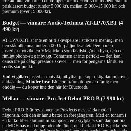
För att hitta vinnarna i ett kompetent fält delade vi in modellerna i tre
prisklasser: budget (under 5 000 kr), mellan (5 000–15 000 kr) och
premium (över 15 000 kr).
Budget — vinnare: Audio-Technica AT-LP70XBT (4
490 kr)
AT-LP70XBT är inte en hi-fi-skivspelare i striktaste mening, men
den slår allt annat under 5 000 kr på ljudkvalitet. Den har en
justerbar motvikt, en VM-pickup som faktiskt går att byta, och ett
rimligt phono-steg inbyggt. Tonarmen är inte perfekt — den kan
dansa lite på dåligt pressade skivor — men för pengarna får du en
seriös startpunkt.
Vad vi gillar:
justerbar motvikt, utbytbar pickup, riktig damm-cover,
anti-skating.
Mindre bra:
Bluetooth-funktionen är ofarlig men
onödig — du köper inte den här för Bluetooth.
Mellan — vinnare: Pro-Ject Debut PRO B (7 990 kr)
Debut PRO B är revisionen av Pro-Jects mest sålda modell
någonsin, och den är ännu bättre än föregångaren. Med en tonarm i
en bit kolfiber-aluminium-komposit, en akrylplatta som dämpar bra,
en MDF-bas med uppgraderade fötter, och Pick-it PRO B-pickupen
pre-monterad — du behöver bokstavligen bara packa upp och spela.