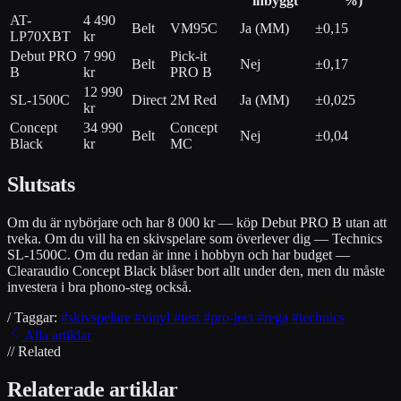
inbyggt
%)
AT-
4 490
Belt
VM95C
Ja (MM)
±0,15
LP70XBT
kr
Debut PRO
7 990
Pick-it
Belt
Nej
±0,17
B
kr
PRO B
12 990
SL-1500C
Direct
2M Red
Ja (MM)
±0,025
kr
Concept
34 990
Concept
Belt
Nej
±0,04
Black
kr
MC
Slutsats
Om du är nybörjare och har 8 000 kr — köp Debut PRO B utan att
tveka. Om du vill ha en skivspelare som överlever dig — Technics
SL-1500C. Om du redan är inne i hobbyn och har budget —
Clearaudio Concept Black blåser bort allt under den, men du måste
investera i bra phono-steg också.
/ Taggar:
#skivspelare
#vinyl
#test
#pro-ject
#rega
#technics
Alla artiklar
// Related
Relaterade artiklar