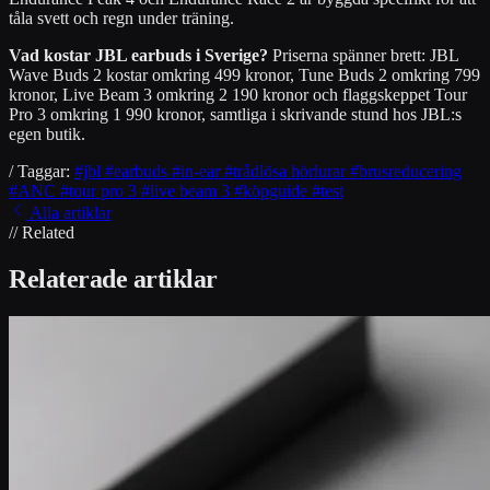
tåla svett och regn under träning.
Vad kostar JBL earbuds i Sverige?
Priserna spänner brett: JBL
Wave Buds 2 kostar omkring 499 kronor, Tune Buds 2 omkring 799
kronor, Live Beam 3 omkring 2 190 kronor och flaggskeppet Tour
Pro 3 omkring 1 990 kronor, samtliga i skrivande stund hos JBL:s
egen butik.
/ Taggar:
#jbl
#earbuds
#in-ear
#trådlösa hörlurar
#brusreducering
#ANC
#tour pro 3
#live beam 3
#köpguide
#test
Alla artiklar
// Related
Relaterade artiklar