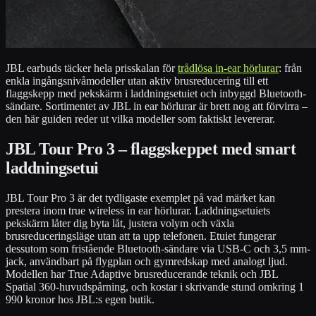
JBL earbuds täcker hela prisskalan för
trådlösa in-ear hörlurar
: från
enkla ingångsnivåmodeller utan aktiv brusreducering till ett
flaggskepp med pekskärm i laddningsetuiet och inbyggd Bluetooth-
sändare. Sortimentet av JBL in ear hörlurar är brett nog att förvirra –
den här guiden reder ut vilka modeller som faktiskt levererar.
JBL Tour Pro 3 – flaggskeppet med smart
laddningsetui
JBL Tour Pro 3 är det tydligaste exemplet på vad märket kan
prestera inom true wireless in ear hörlurar. Laddningsetuiets
pekskärm låter dig byta låt, justera volym och växla
brusreduceringsläge utan att ta upp telefonen. Etuiet fungerar
dessutom som fristående Bluetooth-sändare via USB-C och 3,5 mm-
jack, användbart på flygplan och gymredskap med analogt ljud.
Modellen har True Adaptive brusreducerande teknik och JBL
Spatial 360-huvudspårning, och kostar i skrivande stund omkring 1
990 kronor hos JBL:s egen butik.