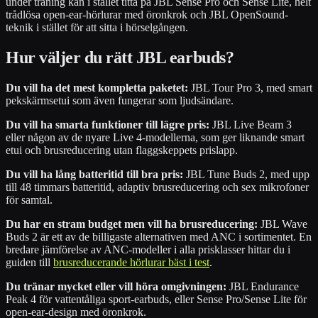
under träning kan i stället titta på JBL Sense Pro och Sense Lite, helt
trådlösa open-ear-hörlurar med öronkrok och JBL OpenSound-
teknik i stället för att sitta i hörselgången.
Hur väljer du rätt JBL earbuds?
Du vill ha det mest kompletta paketet:
JBL Tour Pro 3, med smart
pekskärmsetui som även fungerar som ljudsändare.
Du vill ha smarta funktioner till lägre pris:
JBL Live Beam 3
eller någon av de nyare Live 4-modellerna, som ger liknande smart
etui och brusreducering utan flaggskeppets prislapp.
Du vill ha lång batteritid till bra pris:
JBL Tune Buds 2, med upp
till 48 timmars batteritid, adaptiv brusreducering och sex mikrofoner
för samtal.
Du har en stram budget men vill ha brusreducering:
JBL Wave
Buds 2 är ett av de billigaste alternativen med ANC i sortimentet. En
bredare jämförelse av ANC-modeller i alla prisklasser hittar du i
guiden till
brusreducerande hörlurar bäst i test
.
Du tränar mycket eller vill höra omgivningen:
JBL Endurance
Peak 4 för vattentåliga sport-earbuds, eller Sense Pro/Sense Lite för
open-ear-design med öronkrok.