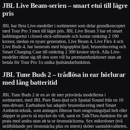
JBL Live Beam-serien – smart etui till lägre
pris
JBL har flera Live-modeller i sortimentet som delar grundkonceptet
med Tour Pro 3 men till lägre pris. JBL Live Beam 3 har ett smart
laddningsetui i closed-stick-utförande och kostar omkring 2 190
kronor, medan en nyare generation, Live Beam 4, Live Flex 4 och
Live Buds 4, har lanserats med högupplöst ljud, brusreducering och
Smart Charging Case till omkring 2 300 kronor styck. Alla Live-
modeller riktar sig till den som vill ha premiumfunktioner utan att
betala för Tour Pro 3:s unika ljudsändarfunktion.
JBL Tune Buds 2 – trådlösa in ear hörlurar
med lång batteritid
JBL Tune Buds 2 är en av de mer prisvärda modellerna i
sortimentet, med JBL Pure Bass-ljud och Spatial Sound från en 10
mm-drivare. Earbudsen har adaptiv brusreducering med Smart
Ambient-teknik, som antingen filtrerar bort omgivningsljud helt eller
släpper in precis så mycket du vill, samt en TalkThru-funktion för att
prata med andra utan att ta ur öronsnäckorna. Sex mikrofoner (två
strålbildande per öronsnäcka plus en intern) sköter samtalskvaliteten,