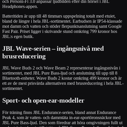
och Personi-Fi 3.0 anpassar ljudbilden efter din hörsel i JBL
Headphones-appen.
Batteritiden är upp till 48 timmars uppspelning totalt med etuiet,
bland de längre i hela JBL-sortimentet. Earbudsen är IP54-klassade
mot damm och vatten och stöder flerpunktsanslutning samt Google
Fast Pair. Priset ligger i skrivande stund omkring 799 kronor hos
JBL:s egen butik.
JBL Wave-serien – ingångsnivå med
brusreducering
JBL Wave Buds 2 och Wave Beam 2 representerar ingångsnivån i
sortimentet, med JBL Pure Bass-ljud och anslutning till upp till 8
Bluetooth-enheter. Wave Buds 2 kostar omkring 499 kronor och är
ett av de mest prisvärda alternativen med brusreducering i hela JBL-
sortimentet.
Sport- och open-ear-modeller
För träning finns JBL Endurance-serien, bland annat Endurance
Peak 4, som är vatten- och dammtäta in-ear-sportöronsnäckor med
JBL Pure Bass-ljud. Den som föredrar att höra omgivningen fullt ut