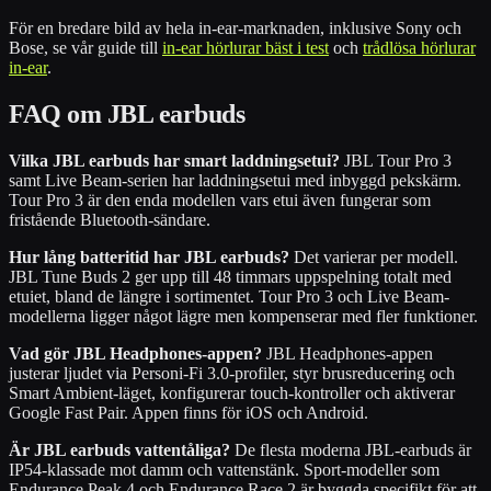
För en bredare bild av hela in-ear-marknaden, inklusive Sony och
Bose, se vår guide till
in-ear hörlurar bäst i test
och
trådlösa hörlurar
in-ear
.
FAQ om JBL earbuds
Vilka JBL earbuds har smart laddningsetui?
JBL Tour Pro 3
samt Live Beam-serien har laddningsetui med inbyggd pekskärm.
Tour Pro 3 är den enda modellen vars etui även fungerar som
fristående Bluetooth-sändare.
Hur lång batteritid har JBL earbuds?
Det varierar per modell.
JBL Tune Buds 2 ger upp till 48 timmars uppspelning totalt med
etuiet, bland de längre i sortimentet. Tour Pro 3 och Live Beam-
modellerna ligger något lägre men kompenserar med fler funktioner.
Vad gör JBL Headphones-appen?
JBL Headphones-appen
justerar ljudet via Personi-Fi 3.0-profiler, styr brusreducering och
Smart Ambient-läget, konfigurerar touch-kontroller och aktiverar
Google Fast Pair. Appen finns för iOS och Android.
Är JBL earbuds vattentåliga?
De flesta moderna JBL-earbuds är
IP54-klassade mot damm och vattenstänk. Sport-modeller som
Endurance Peak 4 och Endurance Race 2 är byggda specifikt för att