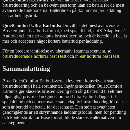
brusreducering och en bekväm passform utan att betala för de mest
avancerade funktionerna. Batteritiden på 8,5 timmar per laddning
passar heldagsbruk.
QuietComfort Ultra Earbuds:
Du vill ha det mest avancerade
Bose erbjuder i earbuds-format, med spatialt ljud, aptX Adaptive på
Android och en mer adaptiv brusreducering, och är beredd att betala
mer och acceptera något kortare batteritid per laddning.
För en bredare jämförelse av alternativ i samma segment, se
brusreducerande hörlurar bäst i test
och
in-ear hörlurar bäst i test
.
Sammanfattning
Bose QuietComfort Earbuds-serien levererar konsekvent stark
brusreducering i hela sortimentet. Ingångsmodellen QuietComfort
Earbuds ger klassens brusreducering och lång batteritid till ett mer
tillgängligt pris, medan QuietComfort Ultra Earbuds lägger till
spatialt ljud och en mer avancerad, adaptiv brusreducering för den
som är beredd att betala för det senaste. Den största svagheten
genomgående är ett skrymmande laddningsfodral, men för pendling
och kontorsbruk hör Bose fortsatt till de starkaste alternativen i in-
ear-segmentet.