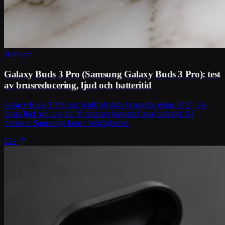
Hörlurar
Galaxy Buds 3 Pro (Samsung Galaxy Buds 3 Pro): test
av brusreducering, ljud och batteritid
Galaxy Buds 3 Pro test: kraftfull aktiv brusreducering, IP57, 24-
bitars ljud och upp till 30 timmars batteritid med fodralet. Så
presterar Samsungs lurar i verkligheten.
Läs