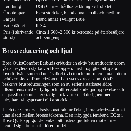
Laddning
USB C, med trådlös laddning av fodralet
Örontoppar
Flera storlekar, bland annat small och medium
Färger
Bland annat Twilight Blue
Vattentäthet
IPX4
Pris (i skrivande
Cirka 1 600–2 500 kr beroende på återförsäljare
stund)
och kampanj
Brusreducering och ljud
Bose QuietComfort Earbuds erbjuder en aktiv brusreducering som
går att reglera i styrka via Bose-appen, med möjlighet att spara
favoritnivåer som sedan nås direkt via touchkontrollerna utan att du
behöver plocka fram telefonen. I en svensk recension på M3
beskrivs brusreduceringen som en av seriens starkaste sidor,
tillsammans med en fyllig och tillfredsställande ljudupplevelse och
en passform som sitter stadigt tack vare snäckdesignen med
utbytbara vingspetsar i olika storlekar.
Ljudet är varmt och basbetonat rakt ur lådan, i true wireless-format
utan sladd mellan öronsnäckorna. Den inbyggda femband-EQ:n i
Bose QCE app gör det enkelt att justera ljudbilden mot en mer
neutral signatur om du föredrar det.