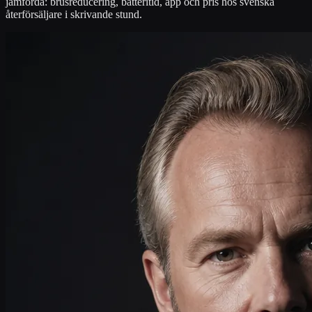
jämförda: brusreducering, batteritid, app och pris hos svenska
återförsäljare i skrivande stund.