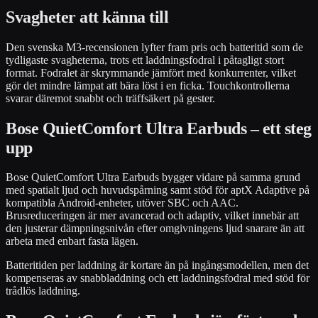
Svagheter att känna till
Den svenska M3-recensionen lyfter fram pris och batteritid som de
tydligaste svagheterna, trots ett laddningsfodral i påtagligt stort
format. Fodralet är skrymmande jämfört med konkurrenter, vilket
gör det mindre lämpat att bära löst i en ficka. Touchkontrollerna
svarar däremot snabbt och träffsäkert på gester.
Bose QuietComfort Ultra Earbuds – ett steg
upp
Bose QuietComfort Ultra Earbuds bygger vidare på samma grund
med spatialt ljud och huvudspårning samt stöd för aptX Adaptive på
kompatibla Android-enheter, utöver SBC och AAC.
Brusreduceringen är mer avancerad och adaptiv, vilket innebär att
den justerar dämpningsnivån efter omgivningens ljud snarare än att
arbeta med enbart fasta lägen.
Batteritiden per laddning är kortare än på ingångsmodellen, men det
kompenseras av snabbladdning och ett laddningsfodral med stöd för
trådlös laddning.