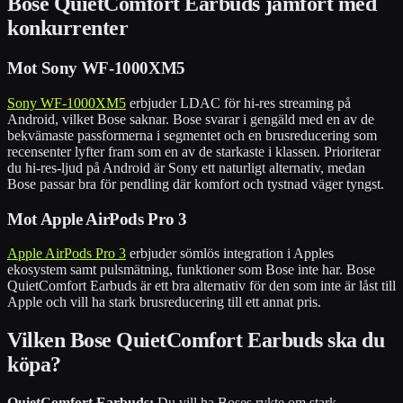
Bose QuietComfort Earbuds jämfört med
konkurrenter
Mot Sony WF-1000XM5
Sony WF-1000XM5
erbjuder LDAC för hi-res streaming på
Android, vilket Bose saknar. Bose svarar i gengäld med en av de
bekvämaste passformerna i segmentet och en brusreducering som
recensenter lyfter fram som en av de starkaste i klassen. Prioriterar
du hi-res-ljud på Android är Sony ett naturligt alternativ, medan
Bose passar bra för pendling där komfort och tystnad väger tyngst.
Mot Apple AirPods Pro 3
Apple AirPods Pro 3
erbjuder sömlös integration i Apples
ekosystem samt pulsmätning, funktioner som Bose inte har. Bose
QuietComfort Earbuds är ett bra alternativ för den som inte är låst till
Apple och vill ha stark brusreducering till ett annat pris.
Vilken Bose QuietComfort Earbuds ska du
köpa?
QuietComfort Earbuds:
Du vill ha Boses rykte om stark