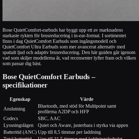
Bose QuietComfort-earbuds har byggt upp ett av marknadens
starkaste rykten för brusreducering i in-ear-format. I sortimentet
finns i dag QuietComfort Earbuds som ingångsmodell och
QuietComfort Ultra Earbuds som mer avancerat alternativ med
spatialt ljud och adaptiv brusreducering. Den här guiden går igenom
vad som skiljer modellerna åt, vad recensenter lyfter fram och vilken
som passar dig bäst.
Bose QuietComfort Earbuds –
specifikationer
Egenskap
Värde
Bluetooth, med stöd för Multipoint samt
Anslutning
profilerna A2DP och HFP
Codecs
SBC, AAC
Lyssningslägen
Quiet och Aware, justerbara i styrka via appen
Batteritid (ANC)
Upp till 8,5 timmar per laddning
Total batteritid
Upp till 31,5 timmar med laddningsfodralet