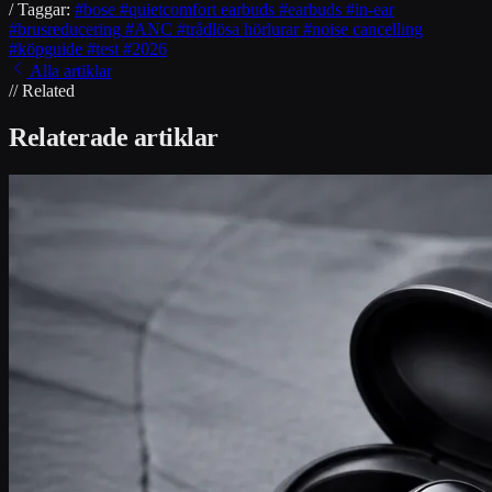
/ Taggar:
#bose
#quietcomfort earbuds
#earbuds
#in-ear
#brusreducering
#ANC
#trådlösa hörlurar
#noise cancelling
#köpguide
#test
#2026
Alla artiklar
// Related
Relaterade artiklar