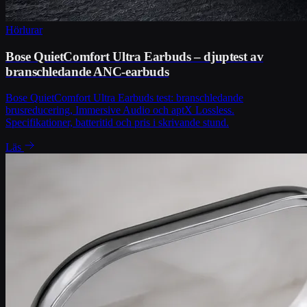
Hörlurar
Bose QuietComfort Ultra Earbuds – djuptest av
branschledande ANC-earbuds
Bose QuietComfort Ultra Earbuds test: branschledande
brusreducering, Immersive Audio och aptX Lossless.
Specifikationer, batteritid och pris i skrivande stund.
Läs