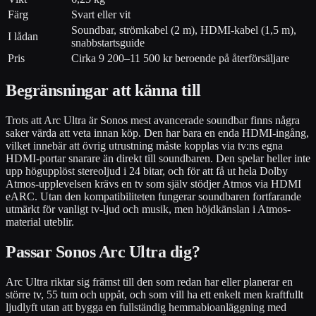
Färg
Svart eller vit
Soundbar, strömkabel (2 m), HDMI-kabel (1,5 m),
I lådan
snabbstartsguide
Pris
Cirka 9 200–11 500 kr beroende på återförsäljare
Begränsningar att känna till
Trots att Arc Ultra är Sonos mest avancerade soundbar finns några
saker värda att veta innan köp. Den har bara en enda HDMI-ingång,
vilket innebär att övrig utrustning måste kopplas via tv:ns egna
HDMI-portar snarare än direkt till soundbaren. Den spelar heller inte
upp högupplöst stereoljud i 24 bitar, och för att få ut hela Dolby
Atmos-upplevelsen krävs en tv som själv stödjer Atmos via HDMI
eARC. Utan den kompatibiliteten fungerar soundbaren fortfarande
utmärkt för vanligt tv-ljud och musik, men höjdkänslan i Atmos-
material uteblir.
Passar Sonos Arc Ultra dig?
Arc Ultra riktar sig främst till den som redan har eller planerar en
större tv, 55 tum och uppåt, och som vill ha ett enkelt men kraftfullt
ljudlyft utan att bygga en fullständig hemmabioanläggning med