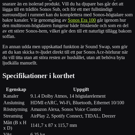
snarare än en isolerad produkt. Vill du ha djupare bas går det att
lägga till en trådlös Sonos Sub, och för ett mer fullständigt
surroundljud i rummet kan du komplettera med Sonos-högtalare som
bakre kanaler. Vår genomgång av
Sonos Era 100
går igenom hur
den multiroom-högtalaren fungerar både fristående och som en del
av ett större Sonos-hem, vilket gör den till ett naturligt tillägg bakom
soffan.
En annan udda men uppskattad funktion är Sound Swap, som gör
att du kan skicka tv-ljudet direkt till ett par Sonos Ace-hörlurar när
du vill titta utan att störa resten av hushållet, utan att behöva byta
ljudkälla manuellt.
Specifikationer i korthet
Egenskap
Uppgift
Kanaler
9.1.4 Dolby Atmos, 14 högtalarelement
Anslutning
HDMI eARC, Wi-Fi, Bluetooth, Ethernet 10/100
Röststyrning
Amazon Alexa, Sonos Voice Control
Streaming
AirPlay 2, Spotify Connect, TIDAL, Deezer
Mått (B x H
1141,7 x 87 x 115,7 mm
x D)
Vikt
6,25 kg