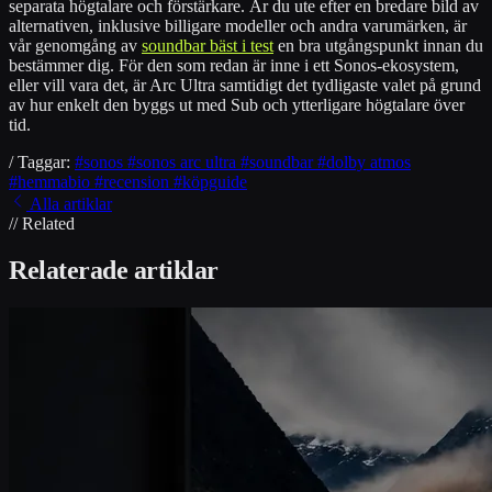
separata högtalare och förstärkare. Är du ute efter en bredare bild av
alternativen, inklusive billigare modeller och andra varumärken, är
vår genomgång av
soundbar bäst i test
en bra utgångspunkt innan du
bestämmer dig. För den som redan är inne i ett Sonos-ekosystem,
eller vill vara det, är Arc Ultra samtidigt det tydligaste valet på grund
av hur enkelt den byggs ut med Sub och ytterligare högtalare över
tid.
/ Taggar:
#sonos
#sonos arc ultra
#soundbar
#dolby atmos
#hemmabio
#recension
#köpguide
Alla artiklar
// Related
Relaterade artiklar