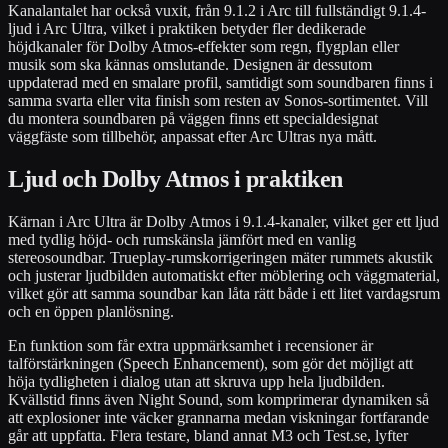
Kanalantalet har också vuxit, från 9.1.2 i Arc till fullständigt 9.1.4-
ljud i Arc Ultra, vilket i praktiken betyder fler dedikerade
höjdkanaler för Dolby Atmos-effekter som regn, flygplan eller
musik som ska kännas omslutande. Designen är dessutom
uppdaterad med en smalare profil, samtidigt som soundbaren finns i
samma svarta eller vita finish som resten av Sonos-sortimentet. Vill
du montera soundbaren på väggen finns ett specialdesignat
väggfäste som tillbehör, anpassat efter Arc Ultras nya mått.
Ljud och Dolby Atmos i praktiken
Kärnan i Arc Ultra är Dolby Atmos i 9.1.4-kanaler, vilket ger ett ljud
med tydlig höjd- och rumskänsla jämfört med en vanlig
stereosoundbar. Trueplay-rumskorrigeringen mäter rummets akustik
och justerar ljudbilden automatiskt efter möblering och väggmaterial,
vilket gör att samma soundbar kan låta rätt både i ett litet vardagsrum
och en öppen planlösning.
En funktion som får extra uppmärksamhet i recensioner är
talförstärkningen (Speech Enhancement), som gör det möjligt att
höja tydligheten i dialog utan att skruva upp hela ljudbilden.
Kvällstid finns även Night Sound, som komprimerar dynamiken så
att explosioner inte väcker grannarna medan viskningar fortfarande
går att uppfatta. Flera testare, bland annat M3 och Test.se, lyfter