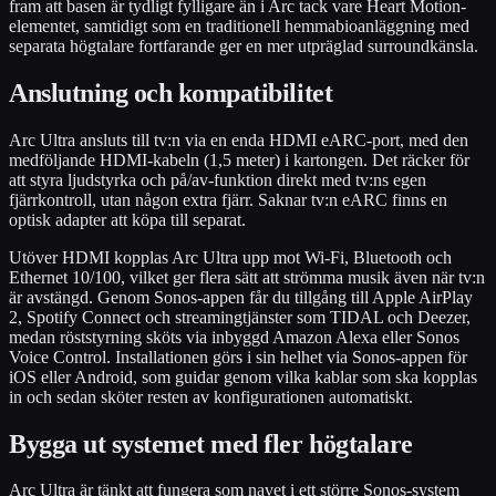
fram att basen är tydligt fylligare än i Arc tack vare Heart Motion-
elementet, samtidigt som en traditionell hemmabioanläggning med
separata högtalare fortfarande ger en mer utpräglad surroundkänsla.
Anslutning och kompatibilitet
Arc Ultra ansluts till tv:n via en enda HDMI eARC-port, med den
medföljande HDMI-kabeln (1,5 meter) i kartongen. Det räcker för
att styra ljudstyrka och på/av-funktion direkt med tv:ns egen
fjärrkontroll, utan någon extra fjärr. Saknar tv:n eARC finns en
optisk adapter att köpa till separat.
Utöver HDMI kopplas Arc Ultra upp mot Wi-Fi, Bluetooth och
Ethernet 10/100, vilket ger flera sätt att strömma musik även när tv:n
är avstängd. Genom Sonos-appen får du tillgång till Apple AirPlay
2, Spotify Connect och streamingtjänster som TIDAL och Deezer,
medan röststyrning sköts via inbyggd Amazon Alexa eller Sonos
Voice Control. Installationen görs i sin helhet via Sonos-appen för
iOS eller Android, som guidar genom vilka kablar som ska kopplas
in och sedan sköter resten av konfigurationen automatiskt.
Bygga ut systemet med fler högtalare
Arc Ultra är tänkt att fungera som navet i ett större Sonos-system