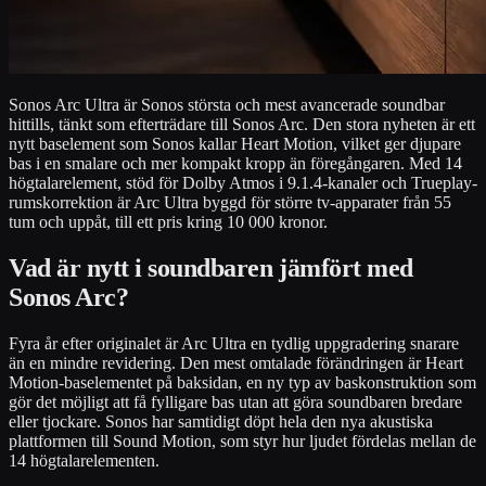
Sonos Arc Ultra är Sonos största och mest avancerade soundbar
hittills, tänkt som efterträdare till Sonos Arc. Den stora nyheten är ett
nytt baselement som Sonos kallar Heart Motion, vilket ger djupare
bas i en smalare och mer kompakt kropp än föregångaren. Med 14
högtalarelement, stöd för Dolby Atmos i 9.1.4-kanaler och Trueplay-
rumskorrektion är Arc Ultra byggd för större tv-apparater från 55
tum och uppåt, till ett pris kring 10 000 kronor.
Vad är nytt i soundbaren jämfört med
Sonos Arc?
Fyra år efter originalet är Arc Ultra en tydlig uppgradering snarare
än en mindre revidering. Den mest omtalade förändringen är Heart
Motion-baselementet på baksidan, en ny typ av baskonstruktion som
gör det möjligt att få fylligare bas utan att göra soundbaren bredare
eller tjockare. Sonos har samtidigt döpt hela den nya akustiska
plattformen till Sound Motion, som styr hur ljudet fördelas mellan de
14 högtalarelementen.