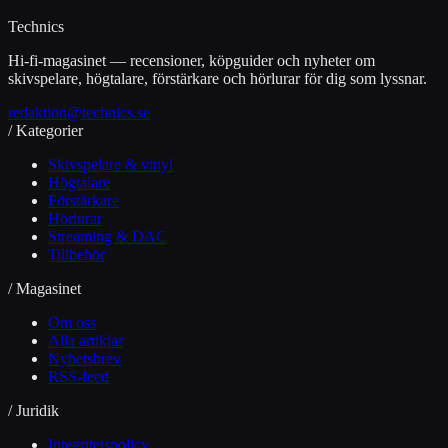
Technics
Hi-fi-magasinet — recensioner, köpguider och nyheter om
skivspelare, högtalare, förstärkare och hörlurar för dig som lyssnar.
redaktion@technics.se
/ Kategorier
Skivspelare & vinyl
Högtalare
Förstärkare
Hörlurar
Streaming & DAC
Tillbehör
/ Magasinet
Om oss
Alla artiklar
Nyhetsbrev
RSS-feed
/ Juridik
Integritetspolicy