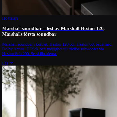
Högtalare
Marshall soundbar – test av Marshall Heston 120,
Marshalls första soundbar
Marshall soundbar i korthet: Heston 120 och Heston 60, båda med
Dolby Atmos, DTS:X och möjlighet till trådlös subwoofer via
Heston Sub 200. Se skillnaderna.
Läs