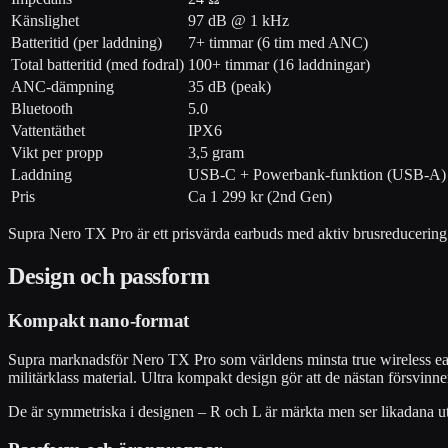
Känslighet
97 dB @ 1 kHz
Batteritid (per laddning)
7+ timmar (6 tim med ANC)
Total batteritid (med fodral)
100+ timmar (16 laddningar)
ANC-dämpning
35 dB (peak)
Bluetooth
5.0
Vattentäthet
IPX6
Vikt per propp
3,5 gram
Laddning
USB-C + Powerbank-funktion (USB-A)
Pris
Ca 1 299 kr (2nd Gen)
Supra Nero TX Pro är ett prisvärda earbuds med aktiv brusreducering
Design och passform
Kompakt nano-format
Supra marknadsför Nero TX Pro som världens minsta true wireless ear
militärklass material. Ultra kompakt design gör att de nästan försvinner
De är symmetriska i designen – R och L är märkta men ser likadana ut, v