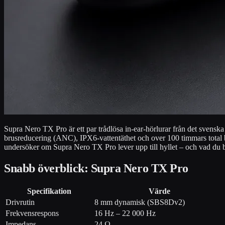
Supra Nero TX Pro är ett par trådlösa in-ear-hörlurar från det sven
brusreducering (ANC), IPX6-vattentäthet och over 100 timmars total b
undersöker om Supra Nero TX Pro lever upp till hyllet – och vad du b
Snabb överblick: Supra Nero TX Pro
Specifikation
Värde
Drivrutin
8 mm dynamisk (SBS8Dv2)
Frekvensrespons
16 Hz – 22 000 Hz
Impedans
24 Ω